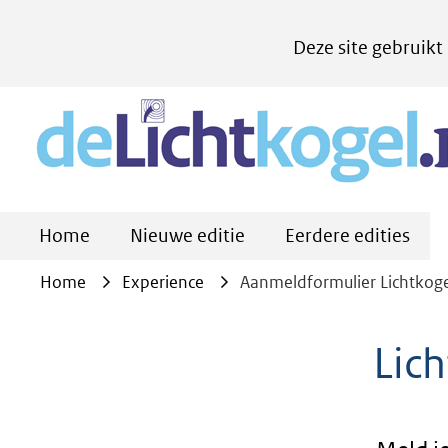
Cookies
Deze site gebruikt
instellen
Hier
kan
het
gebruik
van
Home
Nieuwe editie
Eerdere edities
cookies
op
Home
Experience
Aanmeldformulier Lichtkoge
deze
website
Lic
worden
toegestaan
of