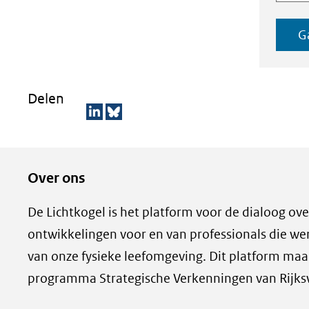
G
Delen
D
D
e
e
Over ons
l
z
e
e
De Lichtkogel is het platform voor de dialoog ove
n
p
ontwikkelingen voor en van professionals die w
o
a
van onze fysieke leefomgeving. Dit platform maak
p
g
programma Strategische Verkenningen van Rijks
L
i
i
n