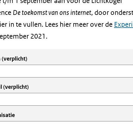
e t/m 1 september aan voor de Lichtkogel
ence
De toekomst van ons internet
, door onders
er in te vullen. Lees hier meer over de
Exper
september 2021.
m
(verplicht)
r
l
(verplicht)
isatie