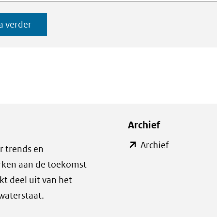
a verder
Archief
(opent
Archief
r trends en
in
erken aan de toekomst
nieuw
t deel uit van het
venster)
waterstaat.
(verwijst