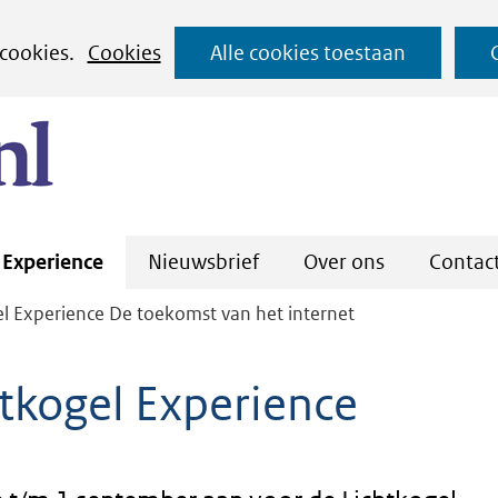
Ga
 cookies.
Cookies
Alle cookies toestaan
naar
(naar homepage)
de
inhoud
Experience
Nieuwsbrief
Over ons
Contac
l Experience De toekomst van het internet
htkogel Experience