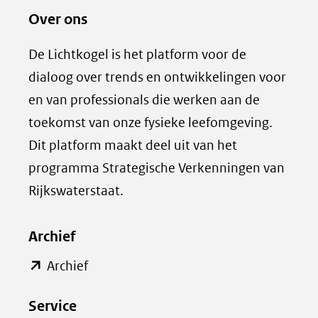
Over ons
l
z
e
e
De Lichtkogel is het platform voor de
n
p
dialoog over trends en ontwikkelingen voor
o
a
en van professionals die werken aan de
p
g
toekomst van onze fysieke leefomgeving.
L
i
Dit platform maakt deel uit van het
i
n
programma Strategische Verkenningen van
n
a
k
d
Rijkswaterstaat.
e
e
d
l
Archief
I
e
(opent
Archief
n
n
in
(opent
o
Service
nieuw
in
p