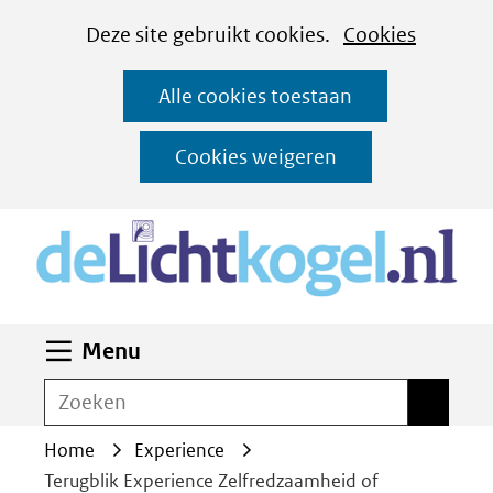
Cookies
Ga
Hier
Deze site gebruikt cookies.
Cookies
instellen
naar
kan
Alle cookies toestaan
de
het
inhoud
gebruik
Cookies weigeren
van
(n
cookies
op
deze
website
Uitklappen
Menu
worden
toegestaan
Zoeken
Zoeken
of
Home
Experience
geweigerd.
Terugblik Experience Zelfredzaamheid of