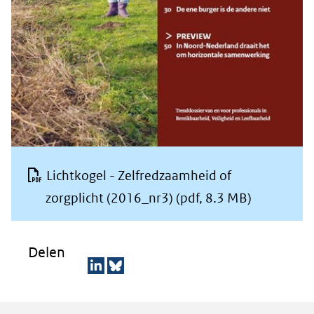
Lichtkogel - Zelfredzaamheid of
zorgplicht (2016_nr3)
(pdf, 8.3 MB)
Delen
D
D
e
e