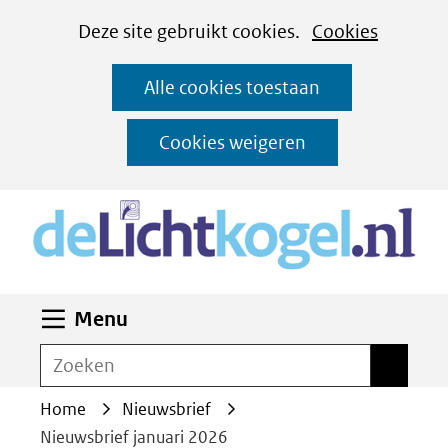
Cookies
Ga
Hier
Deze site gebruikt cookies.
Cookies
instellen
naar
kan
Alle cookies toestaan
de
het
inhoud
gebruik
Cookies weigeren
van
(n
cookies
op
deze
website
Uitklappen
Menu
worden
toegestaan
Zoeken
Zoeken
of
Home
Nieuwsbrief
geweigerd.
Nieuwsbrief januari 2026