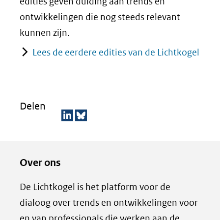
edities geven duiding aan trends en
ontwikkelingen die nog steeds relevant
kunnen zijn.
Lees de eerdere edities van de Lichtkogel
Delen
D
D
e
e
Over ons
l
z
e
e
De Lichtkogel is het platform voor de
n
p
dialoog over trends en ontwikkelingen voor
o
a
en van professionals die werken aan de