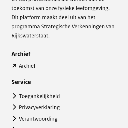
p
g
toekomst van onze fysieke leefomgeving.
L
i
Dit platform maakt deel uit van het
i
n
programma Strategische Verkenningen van
n
a
k
d
Rijkswaterstaat.
e
e
d
l
Archief
I
e
(opent
Archief
n
n
in
(opent
o
Service
nieuw
in
p
venster)
nieuw
B
Toegankelijkheid
(verwijst
venster)
l
Privacyverklaring
naar
(verwijst
u
Verantwoording
een
naar
e