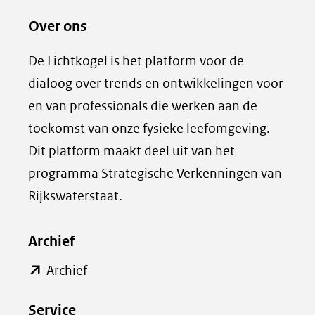
e
e
Over ons
l
z
e
e
De Lichtkogel is het platform voor de
n
p
dialoog over trends en ontwikkelingen voor
o
a
en van professionals die werken aan de
p
g
toekomst van onze fysieke leefomgeving.
L
i
Dit platform maakt deel uit van het
i
n
programma Strategische Verkenningen van
n
a
k
d
Rijkswaterstaat.
e
e
d
l
Archief
I
e
(opent
Archief
n
n
in
(opent
o
Service
nieuw