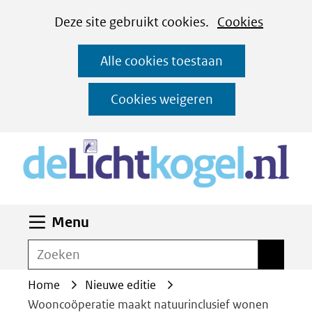
Cookies
Ga
Hier
Deze site gebruikt cookies.
Cookies
instellen
naar
kan
Alle cookies toestaan
de
het
inhoud
gebruik
Cookies weigeren
van
(n
cookies
op
deze
website
Uitklappen
Menu
worden
toegestaan
Zoeken
Zoeken
of
Home
Nieuwe editie
geweigerd.
Wooncoöperatie maakt natuurinclusief wonen