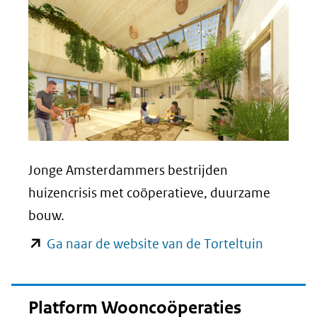
Jonge Amsterdammers bestrijden
huizencrisis met coöperatieve, duurzame
bouw.
(opent
Ga naar de website van de Torteltuin
in
nieuw
Platform Wooncoöperaties
venster)