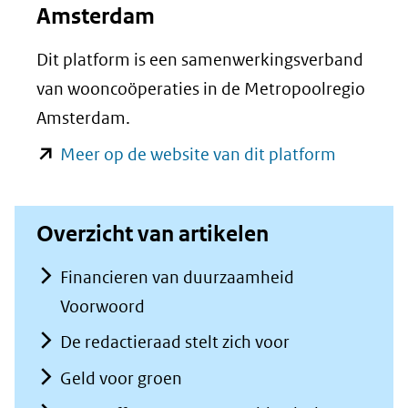
Amsterdam
(verwijst
naar
Dit platform is een samenwerkingsverband
een
van wooncoöperaties in de Metropoolregio
andere
Amsterdam.
website)
(opent
Meer op de website van dit platform
in
nieuw
Overzicht van artikelen
venster)
(verwijst
Financieren van duurzaamheid
naar
Voorwoord
een
De redactieraad stelt zich voor
andere
Geld voor groen
website)