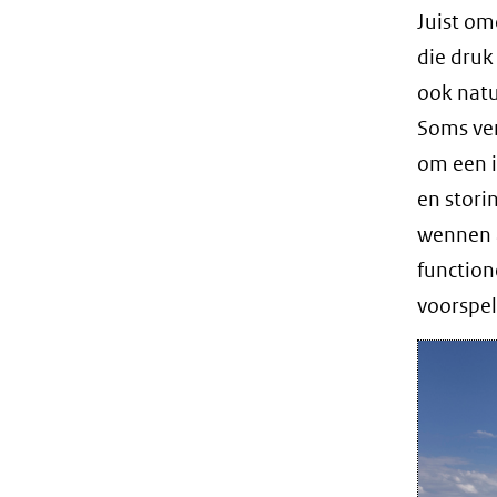
Juist om
die druk
ook natu
Soms ver
om een i
en stori
wennen a
function
voorspel