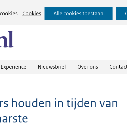
Ga
 cookies.
Cookies
Alle cookies toestaan
naar
(naar homepage)
de
inhoud
Experience
Nieuwsbrief
Over ons
Contac
rs houden in tijden van
aarste