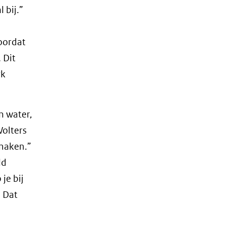
 bij.”
oordat
 Dit
rk
n water,
Wolters
 maken.”
ld
je bij
. Dat