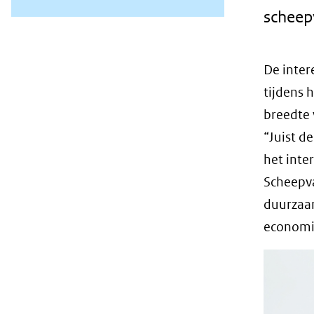
scheep
De inter
tijdens 
breedte 
“Juist d
het inte
Scheepva
duurzaam
economi