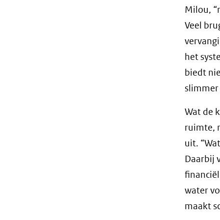
Milou, “
Veel bru
vervangi
het sys
biedt ni
slimmer 
Wat de k
ruimte, 
uit. “Wa
Daarbij 
financiël
water vo
maakt sc