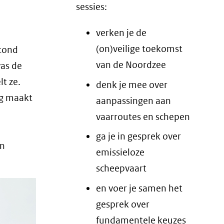
sessies:
verken je de
(on)veilige toekomst
stond
van de Noordzee
was de
lt ze.
denk je mee over
ng maakt
aanpassingen aan
vaarroutes en schepen
ga je in gesprek over
en
emissieloze
scheepvaart
en voer je samen het
gesprek over
fundamentele keuzes