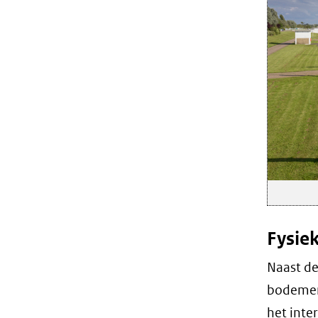
Fysie
Naast de
bodemero
het inte