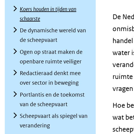
geweigerd.
Koers houden in tijden van
De Ned
schaarste
onmisb
De dynamische wereld van
de scheepvaart
handel
Ogen op straat maken de
water i
openbare ruimte veiliger
verand
Redactieraad denkt mee
ruimte
over sector in beweging
vragen
Portlantis en de toekomst
van de scheepvaart
Hoe ber
Scheepvaart als spiegel van
wat be
verandering
scheep