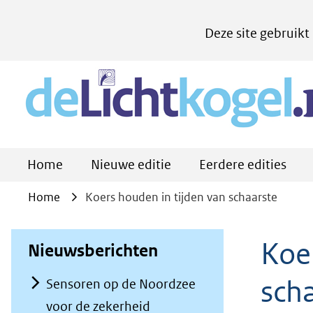
Cookies
Deze site gebruikt
instellen
Hier
kan
het
gebruik
van
Home
Nieuwe editie
Eerdere edities
cookies
op
Home
Koers houden in tijden van schaarste
deze
website
Koe
Nieuwsberichten
worden
sch
toegestaan
Sensoren op de Noordzee
of
voor de zekerheid