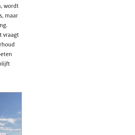
n, wordt
rs, maar
ng.
t vraagt
erhoud
oeten
ijft