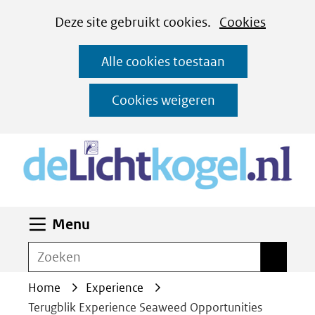
Cookies
Ga
Hier
Deze site gebruikt cookies.
Cookies
instellen
naar
kan
Alle cookies toestaan
de
het
inhoud
gebruik
Cookies weigeren
van
(n
cookies
op
deze
website
Uitklappen
Menu
worden
toegestaan
Zoeken
Zoeken
of
Home
Experience
geweigerd.
Terugblik Experience Seaweed Opportunities