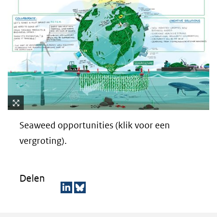
Kli
Seaweed opportunities (klik voor een
k
vo
vergroting).
or
ee
n
Delen
ve
rg
D
D
ro