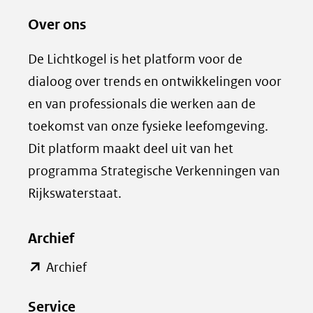
e
e
ti
Over ons
l
z
(afbeelding:
ng
e
e
visual-
De Lichtkogel is het platform voor de
seaweed-
n
p
opportunities_1.jpg)
dialoog over trends en ontwikkelingen voor
o
a
en van professionals die werken aan de
p
g
toekomst van onze fysieke leefomgeving.
L
i
Dit platform maakt deel uit van het
i
n
programma Strategische Verkenningen van
n
a
k
d
Rijkswaterstaat.
e
e
d
l
Archief
I
e
(opent
Archief
n
n
in
(opent
o
Service
nieuw