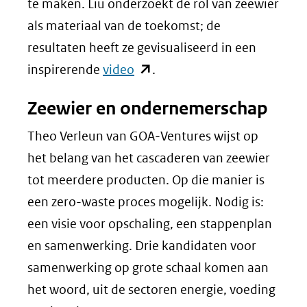
te maken. Liu onderzoekt de rol van zeewier
als materiaal van de toekomst; de
resultaten heeft ze gevisualiseerd in een
(opent
inspirerende
video
.
in
Zeewier en ondernemerschap
nieuw
venster)
Theo Verleun van GOA-
Ventures
wijst op
(verwijst
het belang van het cascaderen van zeewier
naar
tot meerdere producten. Op die manier is
een
een
zero-waste
proces mogelijk. Nodig is:
andere
een visie voor opschaling, een stappenplan
website)
en samenwerking. Drie kandidaten voor
samenwerking op grote schaal komen aan
het woord, uit de sectoren energie, voeding