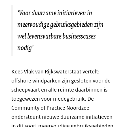
nieuw
venster)
'Voor duurzame initiatieven in
(verwijst
meervoudige gebruiksgebieden zijn
naar
wel levensvatbare
businesscases
een
nodig'
andere
website)
Kees Vlak van Rijkswaterstaat vertelt:
offshore windparken zijn gesloten voor de
scheepvaart en alle ruimte daarbinnen is
toegewezen voor medegebruik. De
Community of Practice
Noordzee
ondersteunt nieuwe duurzame initiatieven
in dit soort meervoudige gebruiksgebieden,