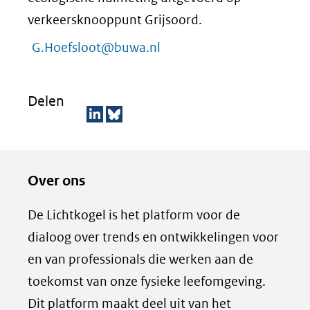
verkeersknooppunt Grijsoord.
G.Hoefsloot@buwa.nl
Delen
D
D
e
e
Over ons
l
z
e
e
De Lichtkogel is het platform voor de
n
p
dialoog over trends en ontwikkelingen voor
o
a
en van professionals die werken aan de
p
g
toekomst van onze fysieke leefomgeving.
L
i
Dit platform maakt deel uit van het
i
n