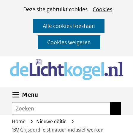
Cookies
Ga
Hier
Deze site gebruikt cookies.
Cookies
instellen
naar
kan
Alle cookies toestaan
de
het
inhoud
gebruik
Cookies weigeren
van
(n
cookies
op
deze
website
Uitklappen
Menu
worden
toegestaan
Zoeken
Zoeken
of
Home
Nieuwe editie
geweigerd.
'BV Grijsoord' eist natuur-inclusief werken