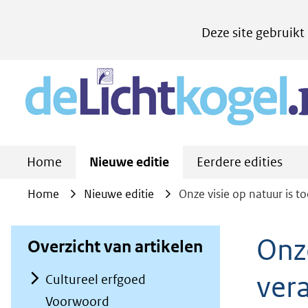
Cookies
Deze site gebruikt
instellen
Hier
kan
het
gebruik
van
Home
Nieuwe editie
Eerdere edities
cookies
op
Home
Nieuwe editie
Onze visie op natuur is t
deze
website
Onze
Overzicht van artikelen
worden
ver
toegestaan
Cultureel erfgoed
of
Voorwoord