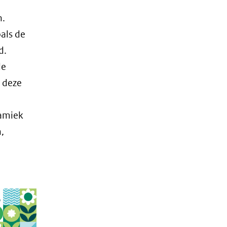
n.
als de
d.
de
 deze
namiek
,