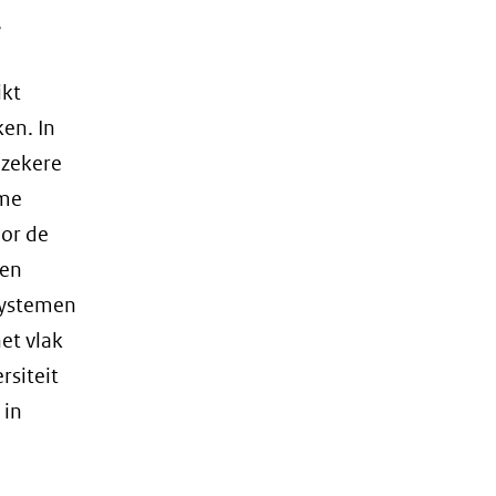
,
website)
ikt
en. In
 zekere
ame
oor de
een
systemen
et vlak
rsiteit
 in