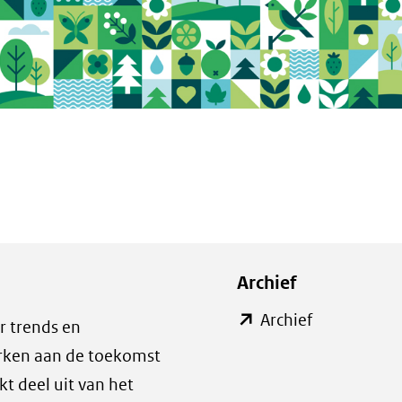
Archief
(opent
Archief
r trends en
in
erken aan de toekomst
nieuw
t deel uit van het