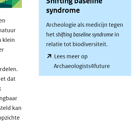
Shifting baseline
syndrome
gen
Archeologie als medicijn tegen
 natuur
het
shifting baseline syndrome
in
 klein
relatie tot biodiversiteit.
er
Lees meer op
(opent
Archaeologists4future
rdelen.
in
iet dat
nieuw
k
venster)
angbaar
(verwijst
steld kan
naar
opzichte
een
andere