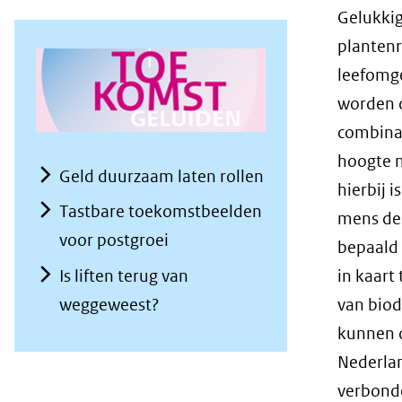
Gelukkig
plantenr
leefomge
worden o
combinat
hoogte 
Geld duurzaam laten rollen
hierbij 
Tastbare toekomstbeelden
mens de 
voor postgroei
bepaald 
Is liften terug van
in kaart
weggeweest?
van biod
kunnen d
Nederla
verbond