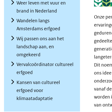
Weer leven met vuur en
brand in Nederland
Onze per
Wandelen langs
ervaring
Amsterdams erfgoed
gedurend
Wij passen ons aan het
gedeelte
landschap aan, en
generati
omgekeerd
langeter
Vervalcoördinator cultureel
Dit noe
erfgoed
ons idee
onderzoe
Kansen van cultureel
vanaf de
erfgoed voor
worden i
klimaatadaptatie
van ontw