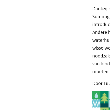
Dankzij 
Sommige 
introduc
Andere h
waterhui
wisselwe
noodzake
van biodi
moeten w
Door Luu