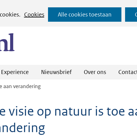
Ga
 cookies.
Cookies
Alle cookies toestaan
naar
(naar homepage)
de
inhoud
Experience
Nieuwsbrief
Over ons
Contac
oe aan verandering
 visie op natuur is toe 
andering