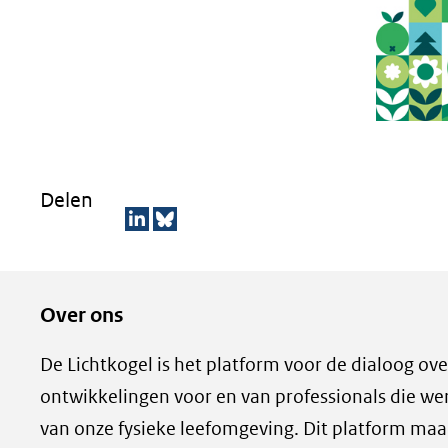
Delen
D
D
e
e
Over ons
l
z
e
e
De Lichtkogel is het platform voor de dialoog ove
n
p
ontwikkelingen voor en van professionals die w
o
a
van onze fysieke leefomgeving. Dit platform maak
p
g