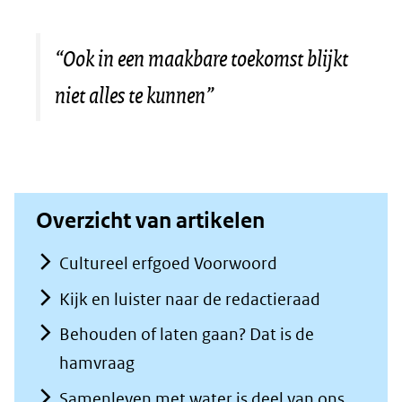
nieuw
venster)
“Ook in een maakbare toekomst blijkt
(verwijst
niet alles te kunnen”
naar
een
andere
website)
Overzicht van artikelen
Cultureel erfgoed Voorwoord
Kijk en luister naar de redactieraad
Behouden of laten gaan? Dat is de
hamvraag
Samenleven met water is deel van ons