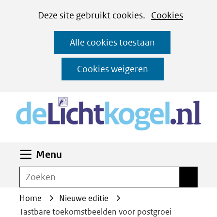
Cookies
Ga
Hier
Deze site gebruikt cookies.
Cookies
instellen
naar
kan
Alle cookies toestaan
de
het
inhoud
gebruik
Cookies weigeren
van
(n
cookies
op
deze
website
Uitklappen
Menu
worden
toegestaan
Zoeken
Zoeken
of
Home
Nieuwe editie
geweigerd.
Tastbare toekomstbeelden voor postgroei