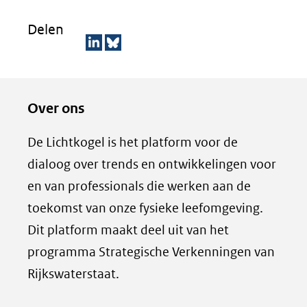
Delen
D
D
e
e
Over ons
l
z
e
e
De Lichtkogel is het platform voor de
n
p
dialoog over trends en ontwikkelingen voor
o
a
en van professionals die werken aan de
p
g
toekomst van onze fysieke leefomgeving.
L
i
Dit platform maakt deel uit van het
i
n
programma Strategische Verkenningen van
n
a
k
d
Rijkswaterstaat.
e
e