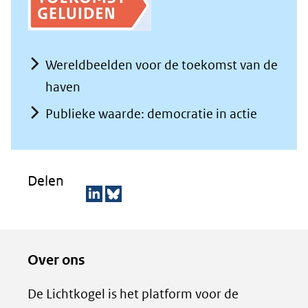
Wereldbeelden voor de toekomst van de
haven
Publieke waarde: democratie in actie
Delen
D
D
e
e
Over ons
l
z
e
e
De Lichtkogel is het platform voor de
n
p