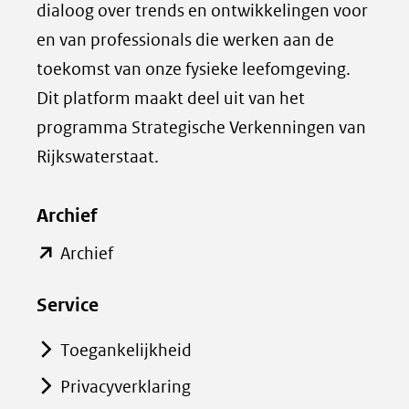
dialoog over trends en ontwikkelingen voor
o
a
en van professionals die werken aan de
p
g
toekomst van onze fysieke leefomgeving.
L
i
Dit platform maakt deel uit van het
i
n
programma Strategische Verkenningen van
n
a
k
d
Rijkswaterstaat.
e
e
d
l
Archief
I
e
(opent
Archief
n
n
in
(opent
o
Service
nieuw
in
p
venster)
nieuw
B
Toegankelijkheid
(verwijst
venster)
l
Privacyverklaring
naar
(verwijst
u