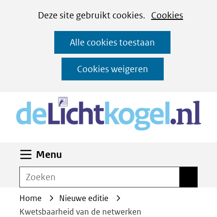
Cookies
Ga
Hier
Deze site gebruikt cookies.
Cookies
instellen
naar
kan
Alle cookies toestaan
de
het
inhoud
gebruik
Cookies weigeren
van
(n
cookies
op
deze
website
Uitklappen
Menu
worden
toegestaan
Zoeken
Zoeken
of
Home
Nieuwe editie
geweigerd.
Kwetsbaarheid van de netwerken