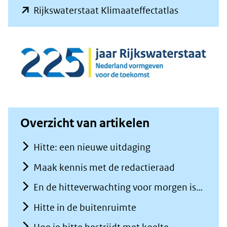
(opent
Rijkswaterstaat Klimaateffectatlas
in
nieuw
venster)
(verwijst
naar
een
Overzicht van artikelen
andere
website)
Hitte: een nieuwe uitdaging
Maak kennis met de redactieraad
En de hitteverwachting voor morgen is…
Hitte in de buitenruimte