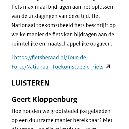
fiets maximaal bijdragen aan het oplossen
van de uitdagingen van deze tijd. Het
Nationaal toekomstbeeld fiets beschrijft op
welke manier de fiets kan bijdragen aan de
ruimtelijke en maatschappelijke opgaven.
i
https://fietsberaad.nl/Tour-de-
(opent
Force/Nationaal-Toekomstbeeld-Fiets
in
LUISTEREN
nieuw
venster)
Geert Kloppenburg
(verwijst
Hoe houden we grootstedelijke gebieden
naar
op een duurzame manier bereikbaar? Met
een