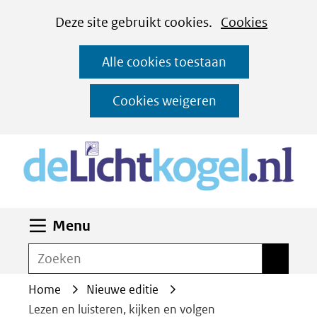
Cookies
Ga
Hier
Deze site gebruikt cookies.
Cookies
instellen
naar
kan
Alle cookies toestaan
de
het
inhoud
gebruik
Cookies weigeren
van
(n
cookies
op
deze
website
Uitklappen
Menu
worden
toegestaan
Zoeken
Zoeken
of
Home
Nieuwe editie
geweigerd.
Lezen en luisteren, kijken en volgen