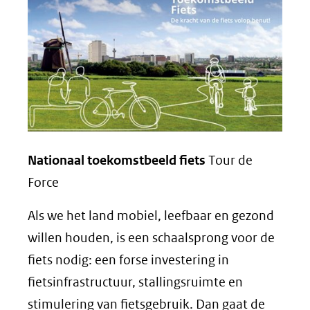
venster)
(verwijst
naar
een
andere
website)
Nationaal toekomstbeeld fiets
Tour de
Force
Als we het land mobiel, leefbaar en gezond
willen houden, is een schaalsprong voor de
fiets nodig: een forse investering in
fietsinfrastructuur, stallingsruimte en
stimulering van fietsgebruik. Dan gaat de