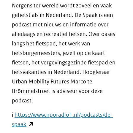
venster)
Nergens ter wereld wordt zoveel en vaak
(verwijst
gefietst als in Nederland. De Spaak is een
naar
podcast met nieuws en informatie over
een
alledaags en recreatief fietsen. Over oases
andere
langs het fietspad, het werk van
website)
fietsburgemeesters, jezelf op de kaart
fietsen, het vergevingsgezinde fietspad en
fietsvakanties in Nederland. Hoogleraar
Urban Mobility Futures Marco te
Brömmelstroet is adviseur voor deze
podcast.
i
https://www.nporadio1.nl/podcasts/de-
(opent
spaak