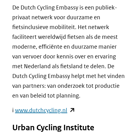
De Dutch Cycling Embassy is een publiek-
naar
privaat netwerk voor duurzame en
een
fietsinclusieve mobiliteit. Het netwerk
andere
faciliteert wereldwijd fietsen als de meest
website)
moderne, efficiënte en duurzame manier
van vervoer door kennis over en ervaring
met Nederland als fietsland te delen. De
Dutch Cycling Embassy helpt met het vinden
van partners: van onderzoek tot productie
en van beleid tot planning.
(opent
i
www.dutchcycling.nl
in
Urban Cycling Institute
nieuw