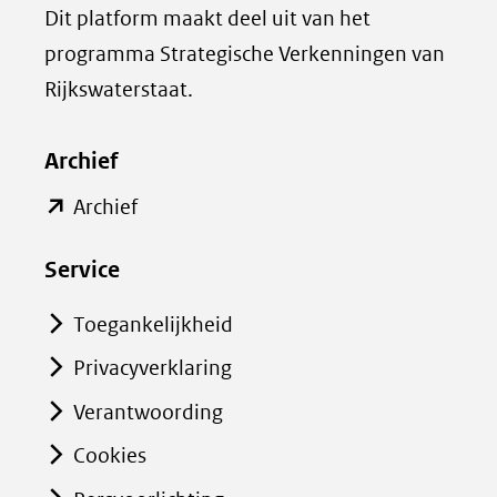
Dit platform maakt deel uit van het
i
n
programma Strategische Verkenningen van
n
a
k
d
Rijkswaterstaat.
e
e
d
l
Archief
I
e
(opent
Archief
n
n
in
(opent
o
Service
nieuw
in
p
venster)
nieuw
B
Toegankelijkheid
(verwijst
venster)
l
Privacyverklaring
naar
(verwijst
u
Verantwoording
een
naar
e
een
s
andere
Cookies
andere
k
website)