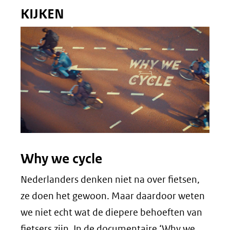
in
KIJKEN
nieuw
venster)
(verwijst
naar
een
andere
website)
Why we cycle
Nederlanders denken niet na over fietsen,
ze doen het gewoon. Maar daardoor weten
we niet echt wat de diepere behoeften van
fietsers zijn. In de documentaire ‘Why we