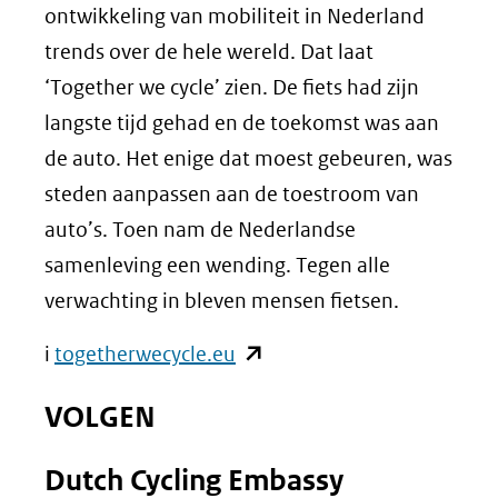
een
ontwikkeling van mobiliteit in Nederland
andere
trends over de hele wereld. Dat laat
website)
‘Together we cycle’ zien. De fiets had zijn
langste tijd gehad en de toekomst was aan
de auto. Het enige dat moest gebeuren, was
steden aanpassen aan de toestroom van
auto’s. Toen nam de Nederlandse
samenleving een wending. Tegen alle
verwachting in bleven mensen fietsen.
(opent
i
togetherwecycle.eu
in
VOLGEN
nieuw
venster)
Dutch Cycling Embassy
(verwijst