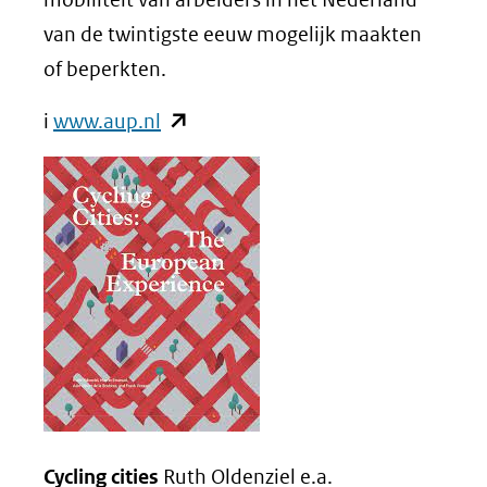
van de twintigste eeuw mogelijk maakten
of beperkten.
(opent
i
www.aup.nl
in
nieuw
venster)
(verwijst
naar
een
andere
website)
Cycling cities
Ruth Oldenziel e.a.