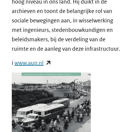
hoog niveau in ons land. Hij duikt in de
archieven en toont de belangrijke rol van
sociale bewegingen aan, in wisselwerking
met ingenieurs, stedenbouwkundigen en
beleidsmakers, bij de verdeling van de
ruimte en de aanleg van deze infrastructuur.
(opent
i
www.aup.nl
in
nieuw
venster)
(verwijst
naar
een
andere