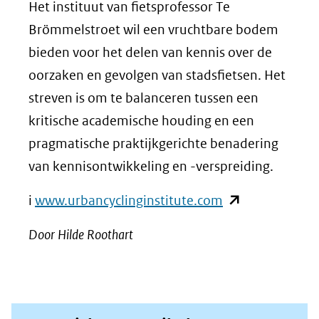
venster)
Het instituut van fietsprofessor Te
(verwijst
Brömmelstroet wil een vruchtbare bodem
naar
bieden voor het delen van kennis over de
een
oorzaken en gevolgen van stadsfietsen. Het
andere
streven is om te balanceren tussen een
website)
kritische academische houding en een
pragmatische praktijkgerichte benadering
van kennisontwikkeling en -verspreiding.
(opent
i
www.urbancyclinginstitute.com
in
Door Hilde Roothart
nieuw
venster)
(verwijst
naar