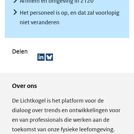
Arnhem en omgeving in 2120
Het personeel is op, en dat zal voorlopig
niet veranderen
Delen
D
D
e
e
Over ons
l
z
e
e
De Lichtkogel is het platform voor de
n
p
dialoog over trends en ontwikkelingen voor
o
a
en van professionals die werken aan de
p
g
toekomst van onze fysieke leefomgeving.
L
i