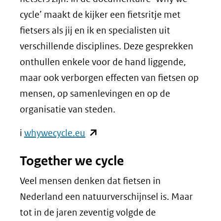
cycle’ maakt de kijker een fietsritje met
fietsers als jij en ik en specialisten uit
verschillende disciplines. Deze gesprekken
onthullen enkele voor de hand liggende,
maar ook verborgen effecten van fietsen op
mensen, op samenlevingen en op de
organisatie van steden.
(opent
i
whywecycle.eu
in
Together we cycle
nieuw
venster)
Veel mensen denken dat fietsen in
(verwijst
Nederland een natuurverschijnsel is. Maar
naar
tot in de jaren zeventig volgde de