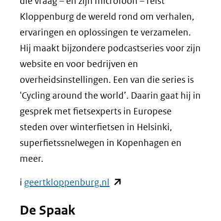
die vraag – en zijn microfoon – reist
andere
Kloppenburg de wereld rond om verhalen,
website)
ervaringen en oplossingen te verzamelen.
Hij maakt bijzondere podcastseries voor zijn
website en voor bedrijven en
overheidsinstellingen. Een van die series is
'Cycling around the world’. Daarin gaat hij in
gesprek met fietsexperts in Europese
steden over winterfietsen in Helsinki,
superfietssnelwegen in Kopenhagen en
meer.
(opent
i
geertkloppenburg.nl
in
De Spaak
nieuw