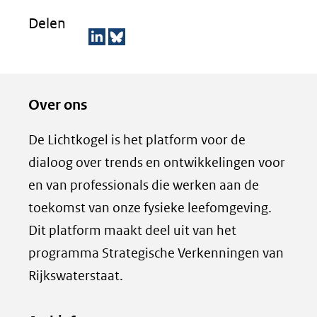
Delen
D
D
e
e
Over ons
l
z
e
e
De Lichtkogel is het platform voor de
n
p
dialoog over trends en ontwikkelingen voor
o
a
en van professionals die werken aan de
p
g
toekomst van onze fysieke leefomgeving.
L
i
Dit platform maakt deel uit van het
i
n
programma Strategische Verkenningen van
n
a
k
d
Rijkswaterstaat.
e
e
d
l