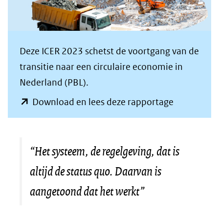
Deze ICER 2023 schetst de voortgang van de
transitie naar een circulaire economie in
Nederland (PBL).
(opent
Download en lees deze rapportage
in
nieuw
venster)
“Het systeem, de regelgeving, dat is
(verwijst
altijd de status quo. Daarvan is
naar
aangetoond dat het werkt”
een
andere