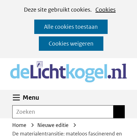
Cookies
Ga
Hier
Deze site gebruikt cookies.
Cookies
instellen
naar
kan
Alle cookies toestaan
de
het
inhoud
gebruik
Cookies weigeren
van
(n
cookies
op
deze
website
Uitklappen
Menu
worden
toegestaan
Zoeken
Zoeken
of
Home
Nieuwe editie
geweigerd.
De materialentransitie: mateloos fascinerend en